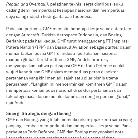
Repair, and Overhaul)
, pelatihan teknis, serta distribusi suku
cadang demi memperkuat kesiapan nasional dan memperluas
daya saing industri kedirgantaraan Indonesia.
Pada hari pertama, GMF menjalin beberapa kerja sama antara lain
dengan Autocraft, Turkish Aerospace Indonesia, dan Boeing.
Berlanjut pada hari kedua, GMF turut menggandeng PT Inspirasi
Putera Mandiri (IPM) dan Dassault Aviation sebagai
partner
dalam
memantapkan posisi GMF di industri pertahanan nasional
maupun global. Direktur Utama GMF, Andi Fahrurrozi,
menyampaikan bahwa partisipasi GMF di Indo Defence adalah
wujud keseriusan GMF dalam memperluas peran di sektor
pertahanan yang kini menjadi salah satu pilar bisnis utama
perusahaan. “Langkah ini mencerminkan komitmen GMF dalam
memperluas kemampuan nasional di sektor pertahanan dan
teknologi masa depan melalui kemitraan dengan pemain global,”
ujar Andi.
Sinergi Strategis dengan Boeing
GMF dan Boeing, yang telah memiliki rekam jejak kerja sama yang
panjang, kembali memperkuat dan memperluas kerja sama. Pada
perhelatan Indo Defence, GMF dan Boeing menyepakati nota
kesepahaman dalam rangka perluasan kerja sama bidang