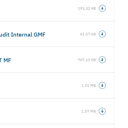
193,32 KB
dit Internal GMF
41,57 KB
PT MF
707,15 KB
1,51 MB
1,07 MB