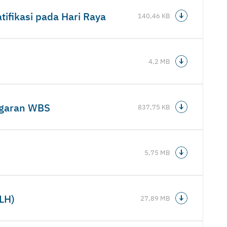
ifikasi pada Hari Raya
140,46 KB
4,2 MB
ggaran WBS
837,75 KB
5,75 MB
LH)
27,89 MB