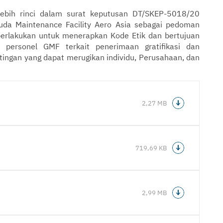
lebih rinci dalam surat keputusan DT/SKEP-5018/20
ruda Maintenance Facility Aero Asia sebagai pedoman
iberlakukan untuk menerapkan Kode Etik dan bertujuan
personel GMF terkait penerimaan gratifikasi dan
tingan yang dapat merugikan individu, Perusahaan, dan
2,27 MB
719,69 KB
2,99 MB