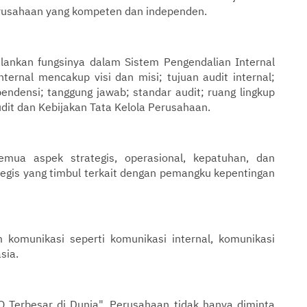
rusahaan yang kompeten dan independen.
alankan fungsinya dalam Sistem Pengendalian Internal
ternal mencakup visi dan misi; tujuan audit internal;
pendensi; tanggung jawab; standar audit; ruang lingkup
dit dan Kebijakan Tata Kelola Perusahaan.
emua aspek strategis, operasional, kepatuhan, dan
tegis yang timbul terkait dengan pemangku kepentingan
komunikasi seperti komunikasi internal, komunikasi
sia.
 Terbesar di Dunia", Perusahaan tidak hanya diminta