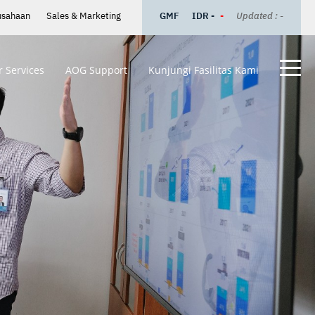
usahaan
Sales & Marketing
GMF
IDR -
-
Updated : -
 Services
AOG Support
Kunjungi Fasilitas Kami