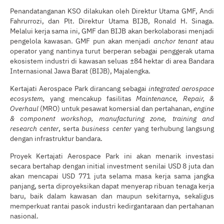
Penandatanganan KSO dilakukan oleh Direktur Utama GMF, Andi
Fahrurrozi, dan Plt. Direktur Utama BIJB, Ronald H. Sinaga.
Melalui kerja sama ini, GMF dan BIJB akan berkolaborasi menjadi
pengelola kawasan. GMF pun akan menjadi
anchor tenant
atau
operator yang nantinya turut berperan sebagai penggerak utama
ekosistem industri di kawasan seluas ±84 hektar di area Bandara
Internasional Jawa Barat (BIJB), Majalengka.
Kertajati Aerospace Park dirancang sebagai
integrated aerospace
ecosystem,
yang mencakup fasilitas
Maintenance, Repair, &
Overhaul
(MRO) untuk pesawat komersial dan pertahanan,
engine
& component workshop, manufacturing zone, training and
research center
, serta
business center
yang terhubung langsung
dengan infrastruktur bandara.
Proyek Kertajati Aerospace Park ini akan menarik investasi
secara bertahap dengan initial investment senilai USD 8 juta dan
akan mencapai USD 771 juta selama masa kerja sama jangka
panjang, serta diproyeksikan dapat menyerap ribuan tenaga kerja
baru, baik dalam kawasan dan maupun sekitarnya, sekaligus
memperkuat rantai pasok industri kedirgantaraan dan pertahanan
nasional.