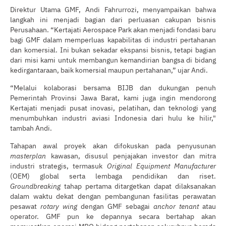
Direktur Utama GMF, Andi Fahrurrozi, menyampaikan bahwa
langkah ini menjadi bagian dari perluasan cakupan bisnis
Perusahaan. “Kertajati Aerospace Park akan menjadi fondasi baru
bagi GMF dalam memperluas kapabilitas di industri pertahanan
dan komersial. Ini bukan sekadar ekspansi bisnis, tetapi bagian
dari misi kami untuk membangun kemandirian bangsa di bidang
kedirgantaraan, baik komersial maupun pertahanan,” ujar Andi.
“Melalui kolaborasi bersama BIJB dan dukungan penuh
Pemerintah Provinsi Jawa Barat, kami juga ingin mendorong
Kertajati menjadi pusat inovasi, pelatihan, dan teknologi yang
menumbuhkan industri aviasi Indonesia dari hulu ke hilir,"
tambah Andi.
Tahapan awal proyek akan difokuskan pada penyusunan
masterplan
kawasan, disusul penjajakan investor dan mitra
industri strategis, termasuk
Original Equipment Manufacturer
(OEM) global serta lembaga pendidikan dan riset.
Groundbreaking
tahap pertama ditargetkan dapat dilaksanakan
dalam waktu dekat dengan pembangunan fasilitas perawatan
pesawat
rotary wing
dengan GMF sebagai
anchor tenant
atau
operator. GMF pun ke depannya secara bertahap akan
memusatkan operasi MRO bidang pertahanan seluruhnya berada