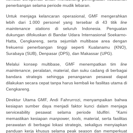
penerbangan selama periode mudik lebaran.
Untuk menjaga kelancaran operasional, GMF mengerahkan
lebih dari 1.000 personel yang tersebar di 43 titik
line
maintenance stations
di seluruh Indonesia. Penguatan
dukungan difokuskan di Bandar Udara Internasional Soekarno-
Hatta, Cengkareng, serta sejumlah multibase area dengan
frekuensi penerbangan tinggi seperti Kualanamu (KNO),
Surabaya (SUB), Denpasar (DPS), dan Makassar (UPG).
Melalui konsep multibase, GMF menempatkan tim
line
maintenance
, peralatan, material, dan suku cadang di berbagai
bandara strategis sehingga penanganan pesawat dapat
dilakukan secara cepat tanpa harus kembali ke fasilitas utama di
Cengkareng.
Direktur Utama GMF, Andi Fahrurrozi, menyampaikan bahwa
kesiapan sumber daya menjadi faktor kunci dalam menjaga
serviceability pesawat selama periode Idulfitri. “Kami
memastikan kesiapan
manpower, tools,
material, serta fasilitas
perawatan di berbagai lokasi strategis, sekaligus menyiapkan
panduan kerja khusus selama peak season dan memperkuat