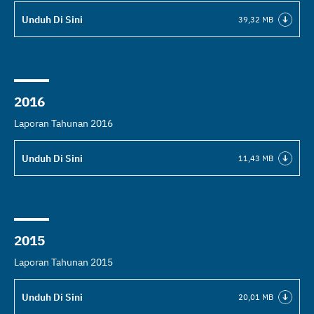
Unduh Di Sini
39,32 MB
2016
Laporan Tahunan 2016
Unduh Di Sini
11,43 MB
2015
Laporan Tahunan 2015
Unduh Di Sini
20,01 MB