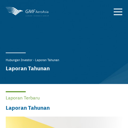
Hubungan Investor - Laporan Tahunan
Laporan Tahunan
Laporan Terbaru
Laporan Tahunan