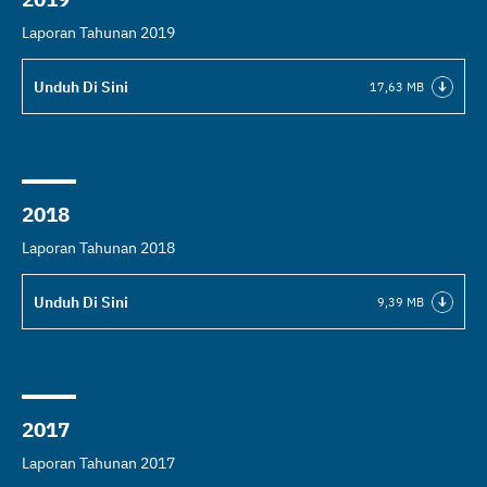
Laporan Tahunan 2019
Unduh Di Sini
17,63 MB
2018
Laporan Tahunan 2018
Unduh Di Sini
9,39 MB
2017
Laporan Tahunan 2017