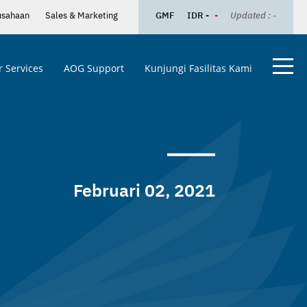
usahaan
Sales & Marketing
GMF
IDR -
-
Updated : -
 Services
AOG Support
Kunjungi Fasilitas Kami
Februari 02, 2021