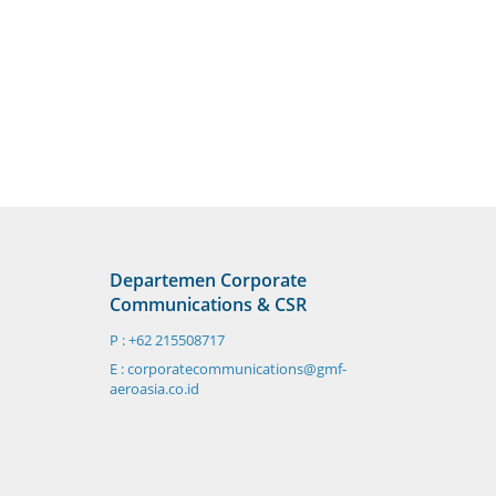
Departemen Corporate
Communications & CSR
P : +62 215508717
E : corporatecommunications@gmf-
aeroasia.co.id