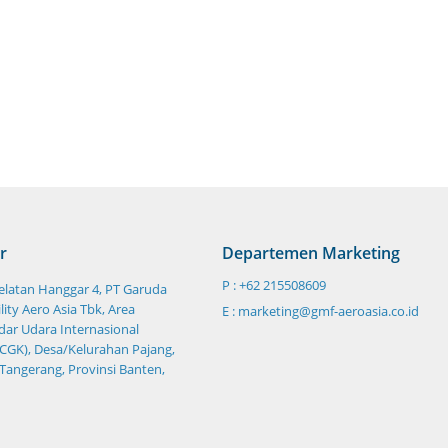
r
Departemen Marketing
P : +62 215508609
Selatan Hanggar 4, PT Garuda
ity Aero Asia Tbk, Area
E : marketing@gmf-aeroasia.co.id
ar Udara Internasional
CGK), Desa/Kelurahan Pajang,
 Tangerang, Provinsi Banten,