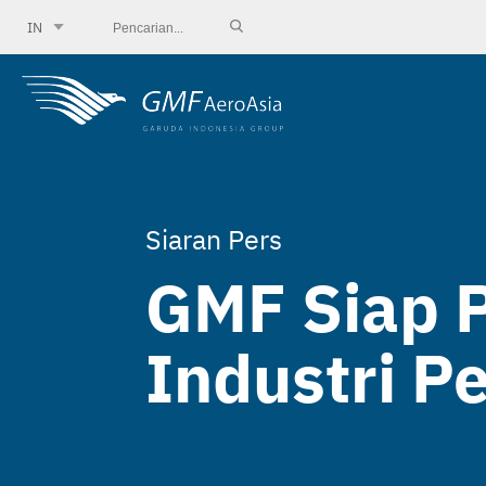
IN
Siaran Pers
GMF Siap P
Industri P