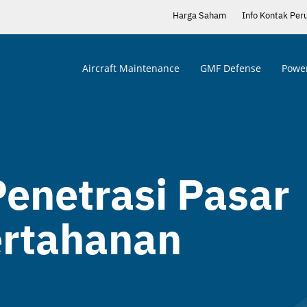
Harga Saham
Info Kontak Per
Aircraft Maintenance
GMF Defense
Power
enetrasi Pasar
ertahanan