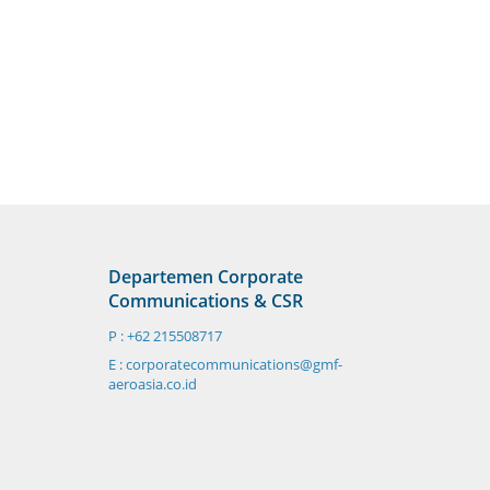
Departemen Corporate
Communications & CSR
P : +62 215508717
E : corporatecommunications@gmf-
aeroasia.co.id