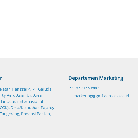
r
Departemen Marketing
P : +62 215508609
Selatan Hanggar 4, PT Garuda
ity Aero Asia Tbk, Area
E : marketing@gmf-aeroasia.co.id
ar Udara Internasional
CGK), Desa/Kelurahan Pajang,
 Tangerang, Provinsi Banten,