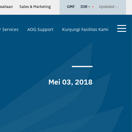
usahaan
Sales & Marketing
GMF
IDR -
-
Updated : -
 Services
AOG Support
Kunjungi Fasilitas Kami
Mei 03, 2018