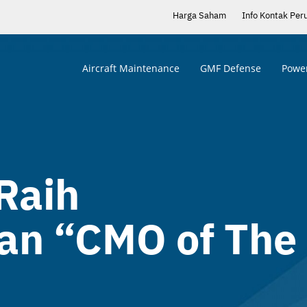
Harga Saham
Info Kontak Per
Aircraft Maintenance
GMF Defense
Power
Raih
an “CMO of The