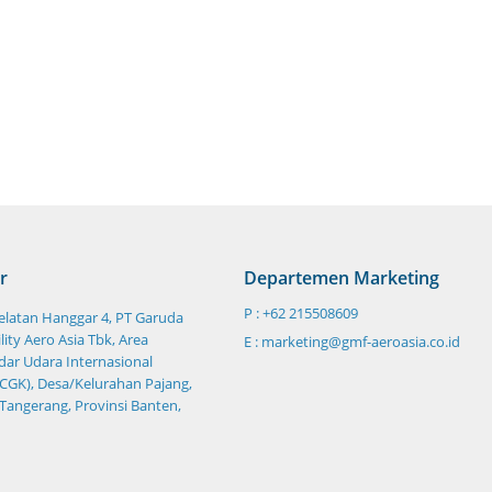
r
Departemen Marketing
P : +62 215508609
Selatan Hanggar 4, PT Garuda
ity Aero Asia Tbk, Area
E : marketing@gmf-aeroasia.co.id
ar Udara Internasional
CGK), Desa/Kelurahan Pajang,
 Tangerang, Provinsi Banten,