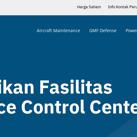
Harga Saham
Info Kontak Per
Aircraft Maintenance
GMF Defense
Power
an Fasilitas
e Control Cent