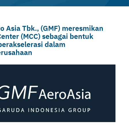
ro Asia Tbk., (GMF) meresmikan
Center (MCC) sebagai bentuk
berakselerasi dalam
erusahaan