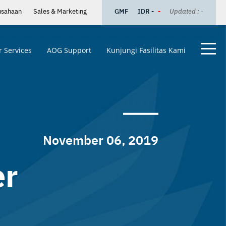
usahaan
Sales & Marketing
GMF
IDR -
-
Updated : -
 Services
AOG Support
Kunjungi Fasilitas Kami
November 06, 2019
er