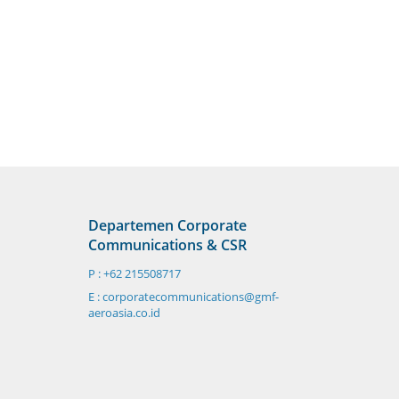
Departemen Corporate
Communications & CSR
P : +62 215508717
E : corporatecommunications@gmf-
aeroasia.co.id