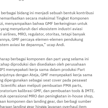
berbagai bidang ini menjadi sebuah bentuk kontribusi
 memanfaatkan secara maksimal Tingkat Komponen
rozi, menyampaikan bahwa GMF berkeinginan untuk
 yang menyeluruh dari ekosistem industri aviasi
i airlines, MRO, regulator, otoritas, tetapi banyak
ngannya, GMF percaya elemen-elemen pendukung
stem aviasi ke depannya,” ucap Andi.
harap berbagai komponen dan part yang selama ini
tahap diproduksi dan disediakan oleh perusahaan
IPI menyepakati kerja sama dalam produksi Part
elanjutnya dengan Ateja, GMF menyepakati kerja sama
ang dipergunakan sebagai seat cover pada pesawat
Scientific akan meliputi pembuatan PMA parts,
boratorium kalibrasi GMF, dan pembuatan tools & IMTE.
tuk operasional MRO dan peningkatan in-house shop,
n komponen dan landing gear, dan berbagi sumber
haraan landing gear hingga layanan overhaul item