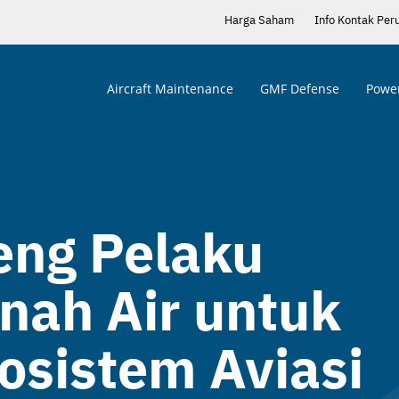
Harga Saham
Info Kontak Per
Aircraft Maintenance
GMF Defense
Power
ng Pelaku
anah Air untuk
osistem Aviasi