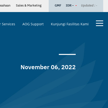
usahaan
Sales & Marketing
GMF
IDR -
-
Updated : -
 Services
AOG Support
Kunjungi Fasilitas Kami
November 06, 2022