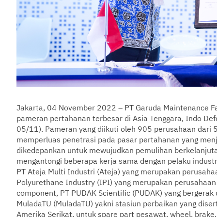
Jakarta, 04 November 2022 – PT Garuda Maintenance Faci
pameran pertahanan terbesar di Asia Tenggara, Indo De
05/11). Pameran yang diikuti oleh 905 perusahaan dari 
memperluas penetrasi pada pasar pertahanan yang menjadi
dikedepankan untuk mewujudkan pemulihan berkelanjuta
mengantongi beberapa kerja sama dengan pelaku industri 
PT Ateja Multi Industri (Ateja) yang merupakan perusaha
Polyurethane Industry (IPI) yang merupakan perusahaan
component, PT PUDAK Scientific (PUDAK) yang bergerak 
MuladaTU (MuladaTU) yakni stasiun perbaikan yang diserti
Amerika Serikat, untuk spare part pesawat, wheel, brake,