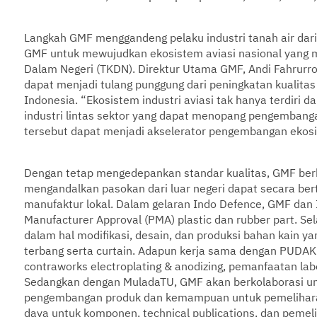
Langkah GMF menggandeng pelaku industri tanah air dari 
GMF untuk mewujudkan ekosistem aviasi nasional yang
Dalam Negeri (TKDN). Direktur Utama GMF, Andi Fahrur
dapat menjadi tulang punggung dari peningkatan kualitas
Indonesia. “Ekosistem industri aviasi tak hanya terdiri dar
industri lintas sektor yang dapat menopang pengemba
tersebut dapat menjadi akselerator pengembangan ekosi
Dengan tetap mengedepankan standar kualitas, GMF ber
mengandalkan pasokan dari luar negeri dapat secara ber
manufaktur lokal. Dalam gelaran Indo Defence, GMF dan 
Manufacturer Approval (PMA) plastic dan rubber part. S
dalam hal modifikasi, desain, dan produksi bahan kain y
terbang serta curtain. Adapun kerja sama dengan PUDAK 
contraworks electroplating & anodizing, pemanfaatan la
Sedangkan dengan MuladaTU, GMF akan berkolaborasi un
pengembangan produk dan kemampuan untuk pemeliharaa
daya untuk komponen, technical publications, dan pemeli