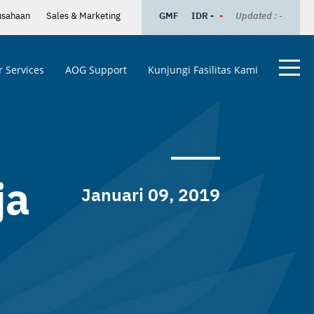
usahaan
Sales & Marketing
GMF
IDR -
-
Updated : -
 Services
AOG Support
Kunjungi Fasilitas Kami
ja
Januari 09, 2019