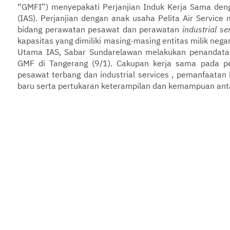
“GMFI”) menyepakati Perjanjian Induk Kerja Sama deng
(IAS). Perjanjian dengan anak usaha Pelita Air Service 
bidang perawatan pesawat dan perawatan
industrial se
kapasitas yang dimiliki masing-masing entitas milik nega
Utama IAS, Sabar Sundarelawan melakukan penandatang
GMF di Tangerang (9/1). Cakupan kerja sama pada per
pesawat terbang dan industrial services , pemanfaatan 
baru serta pertukaran keterampilan dan kemampuan ant