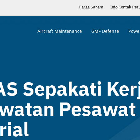
Harga Saham
Info Kontak Per
Aircraft Maintenance
GMF Defense
Power
S Sepakati Ker
watan Pesawat
rial