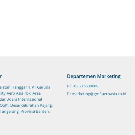
r
Departemen Marketing
P : +62 215508609
Selatan Hanggar 4, PT Garuda
ity Aero Asia Tbk, Area
E : marketing@gmf-aeroasia.co.id
ar Udara Internasional
CGK), Desa/Kelurahan Pajang,
 Tangerang, Provinsi Banten,