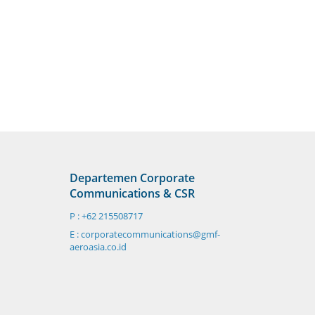
Departemen Corporate
Communications & CSR
P : +62 215508717
E : corporatecommunications@gmf-
aeroasia.co.id