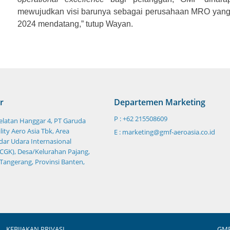
mewujudkan visi barunya sebagai perusahaan MRO yang 
2024 mendatang,” tutup Wayan.
r
Departemen Marketing
P : +62 215508609
Selatan Hanggar 4, PT Garuda
ity Aero Asia Tbk, Area
E : marketing@gmf-aeroasia.co.id
ar Udara Internasional
CGK), Desa/Kelurahan Pajang,
 Tangerang, Provinsi Banten,
KEBIJAKAN PRIVASI
GMF