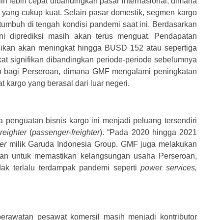
h lebih cepat dibandingkan pasar internasional, dimana
ir yang cukup kuat. Selain pasar domestik, segmen kargo
 tumbuh di tengah kondisi pandemi saat ini. Berdasarkan
ini diprediksi masih akan terus menguat. Pendapatan
ksikan akan meningkat hingga BUSD 152 atau sepertiga
kat signifikan dibandingkan periode-periode sebelumnya
n bagi Perseroan, dimana GMF mengalami peningkatan
 kargo yang berasal dari luar negeri.
enguatan bisnis kargo ini menjadi peluang tersendiri
reighter
(
passenger-freighter
). “Pada 2020 hingga 2021
er
milik Garuda Indonesia Group. GMF juga melakukan
asikan untuk memastikan kelangsungan usaha Perseroan,
idak terlalu terdampak pandemi seperti
power services,
.
erawatan pesawat komersil masih menjadi kontributor