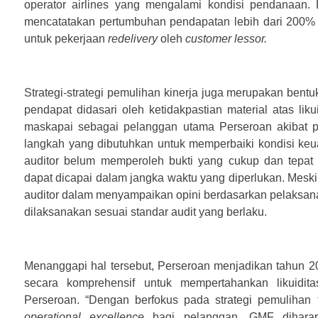
operator airlines yang mengalami kondisi pendanaan.
mencatatakan pertumbuhan pendapatan lebih dari 200%
untuk pekerjaan
redelivery
oleh
customer lessor.
Strategi-strategi pemulihan kinerja juga merupakan bentuk
pendapat didasari oleh ketidakpastian material atas li
maskapai sebagai pelanggan utama Perseroan akibat
langkah yang dibutuhkan untuk memperbaiki kondisi keu
auditor belum memperoleh bukti yang cukup dan tep
dapat dicapai dalam jangka waktu yang diperlukan. Mesk
auditor dalam menyampaikan opini berdasarkan pelaksan
dilaksanakan sesuai standar audit yang berlaku.
Menanggapi hal tersebut, Perseroan menjadikan tahu
secara komprehensif untuk mempertahankan likuidit
Perseroan. “Dengan berfokus pada strategi pemulihan fi
operational excellence
bagi pelanggan, GMF dihara