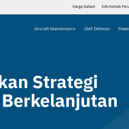
Harga Saham
Info Kontak Per
Aircraft Maintenance
GMF Defense
Power
an Strategi
 Berkelanjutan