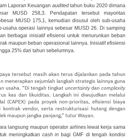
dalam Laporan Keuangan
audited
tahun buku 2020 dimana
sar MUSD 258,3. Pendapatan tersebut mayoritas
 sebesar MUSD 175,1, kemudian disusul oleh sub-usaha
b-usaha operasi lainnya sebesar MUSD 26. Di samping
 berbagai inisiatif efisiensi untuk menurunkan beban
ak maupun beban operasional lainnya. Inisiatif efisiensi
hingga 25% dari tahun sebelumnya.
upaya tersebut masih akan terus dijalankan pada tahun
dan menerapkan sejumlah langkah strategis lainnya guna
 usaha. “Di tengah tingkat
uncertainty
dan
complexity
s kas dan likuiditas. Langkah ini diwujudkan melalui
l (CAPEX) pada proyek non-prioritas, efisiensi biaya
 kontrak vendor, serta restrukturisasi hutang dengan
ndek maupun jangka panjang,” tutur Wayan.
a langsung maupun operator airlines lewat kerja sama
untuk meningkatkan
cash in
bagi GMF di tengah kondisi