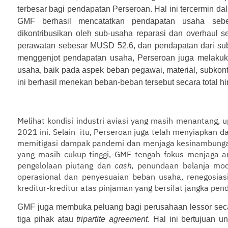
terbesar bagi pendapatan Perseroan. Hal ini tercermin 
GMF berhasil mencatatkan pendapatan usaha sebe
dikontribusikan oleh sub-usaha reparasi dan overhaul
perawatan sebesar MUSD 52,6, dan pendapatan dari su
menggenjot pendapatan usaha, Perseroan juga melakukan
usaha, baik pada aspek beban pegawai, material, subkontr
ini berhasil menekan beban-beban tersebut secara total 
Melihat kondisi industri aviasi yang masih menantang, 
2021 ini. Selain itu, Perseroan juga telah menyiapkan 
memitigasi dampak pandemi dan menjaga kesinambungan
yang masih cukup tinggi, GMF tengah fokus menjaga aru
pengelolaan piutang dan
cash,
penundaan belanja moda
operasional dan penyesuaian beban usaha, renegosiasi
kreditur-kreditur atas pinjaman yang bersifat jangka pe
GMF juga membuka peluang bagi perusahaan lessor secar
tiga pihak atau
tripartite agreement
. Hal ini bertujuan 