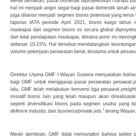
Meski demikian, pasar domestik diproyeksikan mampu puli
hal ini menjadi angin segar bagi pasar domestik tanah a
juga dilansir menjadi segmen bisnis potensial yang terus
laporan IATA periode April 2021, bisnis kargo tahun 
maskapai dari segmen bisnis ini secara global diproye
dari total pendapatan maskapai, dimana porsi ini mening
sebesar 10-15%. Hal tersebut mendatangkan keuntunga
volume pekerjaan perawatan berat, terutama untuk pesawat
Direktur Utama GMF I Wayan Susena menyatakan bahwa p
bagi GMF untuk menggarap pasar perawatan pesawat
p
lalu, GMF telah melakukan konversi tiga pesawat
preight
inisiatif bisnis lain yang telah maupun akan direalis
seperti diversifikasi bisnis pada segmen usaha yang t
defence industry,
dan
business/private jets,
” terang Wayan
Meski demikian, GMF tidak memungkiri bahwa sektor p