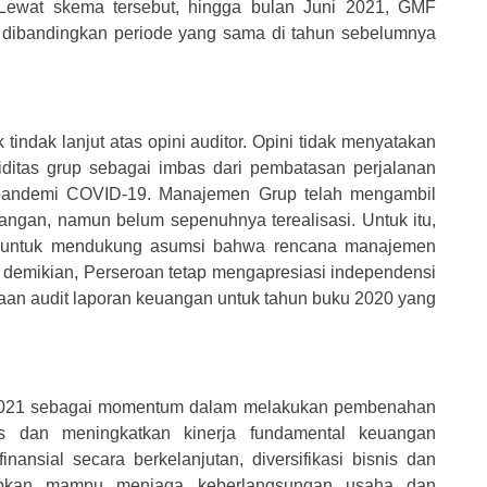
 Lewat skema tersebut, hingga bulan Juni 2021, GMF
 dibandingkan periode yang sama di tahun sebelumnya
 tindak lanjut atas opini auditor. Opini tidak menyatakan
kuiditas grup sebagai imbas dari pembatasan perjalanan
 pandemi COVID-19. Manajemen Grup telah mengambil
angan, namun belum sepenuhnya terealisasi. Untuk itu,
at untuk mendukung asumsi bahwa rencana manajemen
i demikian, Perseroan tetap mengapresiasi independensi
aan audit laporan keuangan untuk tahun buku 2020 yang
n 2021 sebagai momentum dalam melakukan pembenahan
as dan meningkatkan kinerja fundamental keuangan
nansial secara berkelanjutan, diversifikasi bisnis dan
pkan mampu menjaga keberlangsungan usaha dan