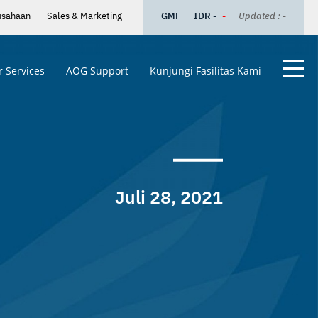
usahaan
Sales & Marketing
GMF
IDR -
-
Updated : -
 Services
AOG Support
Kunjungi Fasilitas Kami
Juli 28, 2021