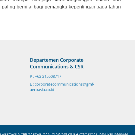
paling bernilai bagi pemangku kepentingan pada tahun
Departemen Corporate
Communications & CSR
P : +62 215508717
E : corporatecommunications@gmf-
aeroasia.co.id
 AEROASIA TERDAFTAR DAN DIAWASI OLEH OTORITAS JASA KEUANGAN.