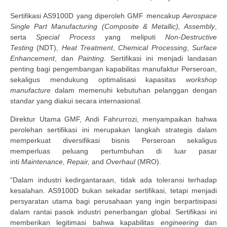
Sertifikasi AS9100D yang diperoleh GMF mencakup
Aerospace
Single Part Manufacturing (Composite & Metallic), Assembly
,
serta
Special Process
yang meliputi
Non-Destructive
Testing
(NDT),
Heat Treatment
,
Chemical Processing
,
Surface
Enhancement
, dan
Painting
. Sertifikasi ini menjadi landasan
penting bagi pengembangan kapabilitas manufaktur Perseroan,
sekaligus mendukung optimalisasi kapasitas
workshop
manufacture
dalam memenuhi kebutuhan pelanggan dengan
standar yang diakui secara internasional.
Direktur Utama GMF, Andi Fahrurrozi, menyampaikan bahwa
perolehan sertifikasi ini merupakan langkah strategis dalam
memperkuat diversifikasi bisnis Perseroan sekaligus
memperluas peluang pertumbuhan di luar pasar
inti
Maintenance, Repair,
and
Overhaul
(MRO).
“Dalam industri kedirgantaraan, tidak ada toleransi terhadap
kesalahan. AS9100D bukan sekadar sertifikasi, tetapi menjadi
persyaratan utama bagi perusahaan yang ingin berpartisipasi
dalam rantai pasok industri penerbangan global. Sertifikasi ini
memberikan legitimasi bahwa kapabilitas
engineering
dan