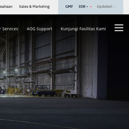
usahaan
Sales & Marketing
GMF
IDR -
-
Updated : -
 Services
AOG Support
Kunjungi Fasilitas Kami