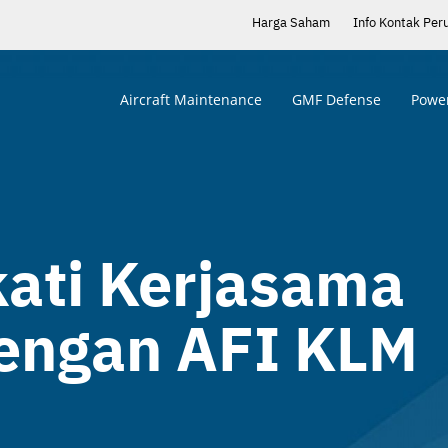
Harga Saham
Info Kontak Per
Aircraft Maintenance
GMF Defense
Power
ati Kerjasama
dengan AFI KLM