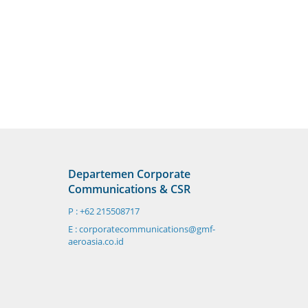
Departemen Corporate
Communications & CSR
P : +62 215508717
E : corporatecommunications@gmf-
aeroasia.co.id