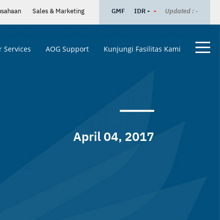
usahaan
Sales & Marketing
GMF
IDR -
-
Updated : -
 Services
AOG Support
Kunjungi Fasilitas Kami
April 04, 2017