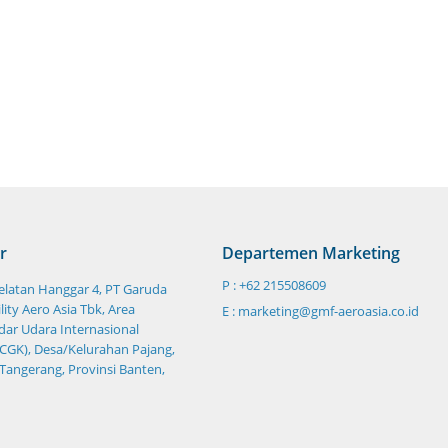
r
Departemen Marketing
P : +62 215508609
Selatan Hanggar 4, PT Garuda
ity Aero Asia Tbk, Area
E : marketing@gmf-aeroasia.co.id
ar Udara Internasional
CGK), Desa/Kelurahan Pajang,
 Tangerang, Provinsi Banten,