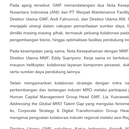
Pada ajang tersebut, GMF menandatangani dua Nota Kese
Nusantara Indonesia (ANI) dan PT Merpati Maintenance Facil
Direktur Utama GMF, Andi Fahrurrozi, dan Direktur Utama ANI, C
menjajaki sinergi dalam cakupan pemanfaatan sumber daya, fasi
dimiliki masing-masing pihak, termasuk peluang kolaborasi pa
pengembangan bisnis, hingga optimalisasi fasilitas pendukung indu
Pada kesempatan yang sama, Nota Kesepahaman dengan MMF dit
Direktur Utama MMF, Eddy Supriyono. Kerja sama ini berfoku
maupun helikopter, kolaborasi layanan komponen pesawat, d
serta sumber daya pendukung lainnya.
Selain mengamankan kolaborasi strategis dengan mitra 
perkembangan dan tantangan industri MRO melalui partisipasi
Human Capital Management Group Head GMF, Lia Yuanawati
Addressing the Global MRO Talent Gap
yang mengulas fenomen
itu, Corporate Strategy & Digital Transformation Group H
mengenai penguatan kolaborasi industri regional melalui sesi
Reg
Direktur Utama GMF sekaligus Ketua Indonesia Aircraft Ma