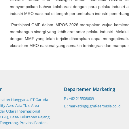
menyampaikan bahwa kolaborasi dengan para pelaku industri a
industri MRO nasional di tengah pertumbuhan industri penerban
“Partisipasi GMF dalam IMROS 2026 merupakan wujud komitmen 
membangun sinergi yang lebih erat antar pelaku industri. Mel
dengan MMF yang telah terjalin diharapkan dapat mengoptimalk
ekosistem MRO nasional yang semakin terintegrasi dan mampu me
r
Departemen Marketing
P : +62 215508609
Selatan Hanggar 4, PT Garuda
ity Aero Asia Tbk, Area
E : marketing@gmf-aeroasia.co.id
ar Udara Internasional
CGK), Desa/Kelurahan Pajang,
 Tangerang, Provinsi Banten,