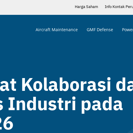
Harga Saham
Info Kontak Per
Aircraft Maintenance
GMF Defense
Power
t Kolaborasi d
s Industri pada
26