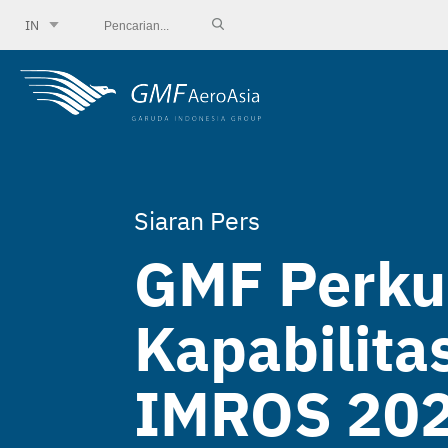
IN
Siaran Pers
GMF Perkua
Kapabilita
IMROS 20