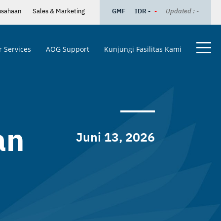
usahaan
Sales & Marketing
GMF
IDR -
-
Updated : -
 Services
AOG Support
Kunjungi Fasilitas Kami
an
Juni 13, 2026