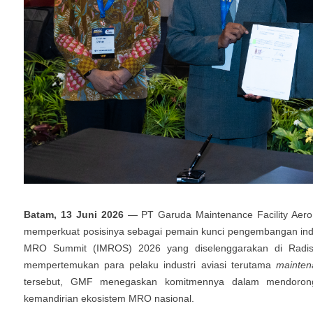
Batam
,
13 Juni
2026
—
PT Garuda Maintenance Facility Aer
memperkuat posisinya sebagai pemain kunci
pengembangan indus
MRO Summit (IMROS) 2026 yang diselenggarakan di Radiss
mempertemukan para pelaku industri aviasi terutama
mainten
tersebut, GMF
menegaskan komitmennya dalam mendoron
kemandirian ekosistem MRO
nasional
.