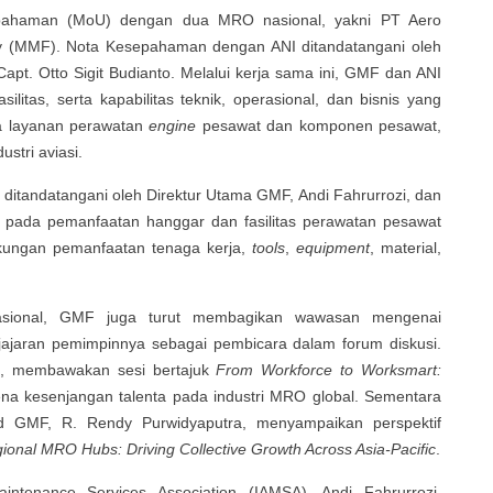
pahaman (MoU) dengan dua MRO nasional, yakni PT Aero
ity (MMF). Nota Kesepahaman dengan ANI ditandatangani oleh
apt. Otto Sigit Budianto. Melalui kerja sama ini, GMF dan ANI
litas, serta kapabilitas teknik, operasional, dan bisnis yang
da layanan perawatan
engine
pesawat dan komponen pesawat,
stri aviasi.
andatangani oleh Direktur Utama GMF, Andi Fahrurrozi, dan
s pada pemanfaatan hanggar dan fasilitas perawatan pesawat
ukungan pemanfaatan tenaga kerja,
tools
,
equipment
, material,
nasional, GMF juga turut membagikan wawasan mengenai
 jajaran pemimpinnya sebagai pembicara dalam forum diskusi.
, membawakan sesi bertajuk
From Workforce to Worksmart:
a kesenjangan talenta pada industri MRO global. Sementara
ead GMF, R. Rendy Purwidyaputra, menyampaikan perspektif
ional MRO Hubs: Driving Collective Growth Across Asia-Pacific
.
intenance Services Association (IAMSA), Andi Fahrurrozi,