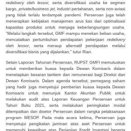
redelivery
oleh
lessor,
serta diversifikasi usaha ke segmen
kargo,
private/business jet,
industri pertahanan, serta non-aviasi
yang tidak terlalu terdampak pandemi. Perseroan juga telah
menerapkan kebijakan manajemen arus kas dan optimalisasi
kapasitas produksi untuk menjaga keberlangsungan usaha.
“Melalui langkah tersebut, GMF mampu menekan beban usaha,
mencatatkan pertumbuhan pendapatan pekerjaan
redelivery
oleh
lessor
, serta meraup alternatif pendapatan melalui
diversifikasi bisnis yang dijalankan,” tutur Rian.
Selain Laporan Tahunan Perseroan, RUPST GMFI memutuskan
untuk memberikan kuasa kepada Dewan Komisaris dalam
menetapkan besaran tantiem dan remunerasi bagi Direksi dan
Dewan Komisaris. Dalam agenda tersebut, pemegang saham
yang hadir juga menyetujui pemberian kuasa kepada Dewan
Komisaris untuk menunjuk Kantor Akuntan Publik untuk
melakukan audit atas Laporan Keuangan Perseroan untuk
Tahun Buku 2021, serta melakukan peningkatan modal
ditempatkan dan disetor Perseroan dalam rangka pelaksanaan
program MESOP. Pada mata acara kelima, Perseroan juga
menyetujui pengikatan jaminan atas aset Perseroan untuk
memenuhi kewajiban atas Perjanjian Kredit Investasi beserta