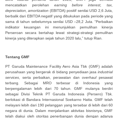
mencatatkan perolehan
earning before interest, tax,
depreciation, amortization
(EBITDA) positif senilai USD 2,6 Juta,
berbalik dari EBITDA negatif yang dibukukan pada periode yang
sama di tahun sebelumnya senilai USD –28,2 Juta. “Perbaikan
indikator keuangan ini menunjukkan pemulihan kinerja
Perseroan secara bertahap lewat strategi-strategi pemulihan
kinerja yang diterapkan sejak tahun 2020 lalu,” tutup Rian.
Tentang GMF
PT Garuda Maintenance Facility Aero Asia Tbk (GMF) adalah
perusahaan yang bergerak di bidang penyediaan jasa
industrial
services
, serta perbaikan, perawatan dan
overhaul
pesawat
terbang. Sebagai MRO terbesar di Indonesia yang
berpengalaman lebih dari 70 tahun. GMF mulanya berdiri
sebagai Divisi Teknik PT Garuda Indonesia (Persero) Tbk.
berlokasi di Bandara Internasional Soekarno Hatta. GMF telah
melayani lebih dari 190 pelanggan yang tersebar di lebih dari 60
negara di dunia. Dalam menjalankan aktivitas bisnisnya, GMF
telah diakui oleh otoritas penerbangan dunia dengan adanya