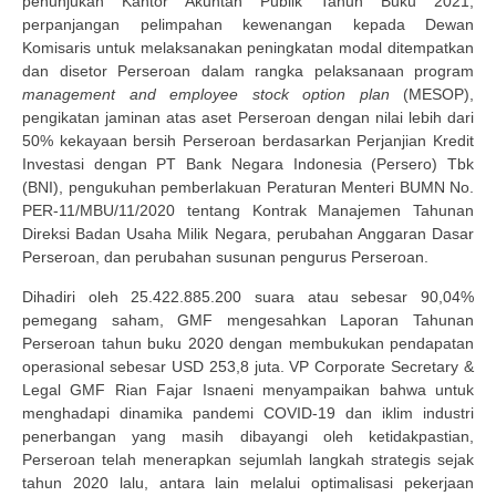
penunjukan Kantor Akuntan Publik Tahun Buku 2021,
perpanjangan pelimpahan kewenangan kepada Dewan
Komisaris untuk melaksanakan peningkatan modal ditempatkan
dan disetor Perseroan dalam rangka pelaksanaan program
management and employee stock option plan
(MESOP),
pengikatan jaminan atas aset Perseroan dengan nilai lebih dari
50% kekayaan bersih Perseroan berdasarkan Perjanjian Kredit
Investasi dengan PT Bank Negara Indonesia (Persero) Tbk
(BNI), pengukuhan pemberlakuan Peraturan Menteri BUMN No.
PER-11/MBU/11/2020 tentang Kontrak Manajemen Tahunan
Direksi Badan Usaha Milik Negara, perubahan Anggaran Dasar
Perseroan, dan perubahan susunan pengurus Perseroan.
Dihadiri oleh 25.422.885.200 suara atau sebesar 90,04%
pemegang saham, GMF mengesahkan Laporan Tahunan
Perseroan tahun buku 2020 dengan membukukan pendapatan
operasional sebesar USD 253,8 juta. VP Corporate Secretary &
Legal GMF Rian Fajar Isnaeni menyampaikan bahwa untuk
menghadapi dinamika pandemi COVID-19 dan iklim industri
penerbangan yang masih dibayangi oleh ketidakpastian,
Perseroan telah menerapkan sejumlah langkah strategis sejak
tahun 2020 lalu, antara lain melalui optimalisasi pekerjaan