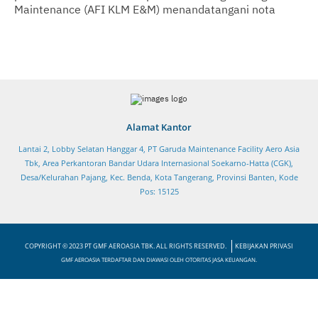
Maintenance (AFI KLM E&M) menandatangani nota
kesapahaman (MoU) kerjasama dalam peningkatan
kapabilitas kedua pihak sebagai perusahaan MRO
Alamat Kantor
Lantai 2, Lobby Selatan Hanggar 4, PT Garuda Maintenance Facility Aero Asia
Tbk, Area Perkantoran Bandar Udara Internasional Soekarno-Hatta (CGK),
Desa/Kelurahan Pajang, Kec. Benda, Kota Tangerang, Provinsi Banten, Kode
Pos: 15125
COPYRIGHT © 2023 PT GMF AEROASIA TBK. ALL RIGHTS RESERVED.
KEBIJAKAN PRIVASI
GMF AEROASIA TERDAFTAR DAN DIAWASI OLEH OTORITAS JASA KEUANGAN.