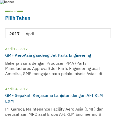
Pilih Tahun
2017
April
April 12, 2017
GMF AeroAsia gandeng Jet Parts Engineering
Bekerja sama dengan Produsen PMA (Parts
Manufactures Approval) Jet Parts Engineering asal
Amerika, GMF mengajak para pelaku bisnis Aviasi di
kawasan Asia untuk berkumpul dan berbagi mengenai
cara penghematan biaya dalam perawatan pesawat.
April 04, 2017
GMF Sepakati Kerjasama Lanjutan dengan AFI KLM
E&M
PT Garuda Maintenance Facility Aero Asia (GMF) dan
perusahaan MRO asal Eropa AFI KLM Engineering &