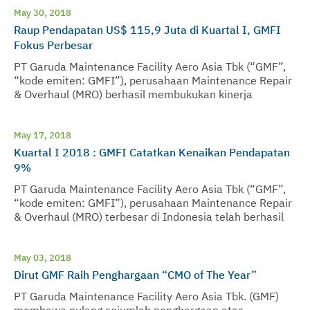
May 30, 2018
Raup Pendapatan US$ 115,9 Juta di Kuartal I, GMFI
Fokus Perbesar
PT Garuda Maintenance Facility Aero Asia Tbk (“GMF”,
“kode emiten: GMFI”), perusahaan Maintenance Repair
& Overhaul (MRO) berhasil membukukan kinerja
positifnya di kuartal I 2018 ini
May 17, 2018
Kuartal I 2018 : GMFI Catatkan Kenaikan Pendapatan
9%
PT Garuda Maintenance Facility Aero Asia Tbk (“GMF”,
“kode emiten: GMFI”), perusahaan Maintenance Repair
& Overhaul (MRO) terbesar di Indonesia telah berhasil
membukukan pendapatan operasional senilai USD
115,9 Juta
May 03, 2018
Dirut GMF Raih Penghargaan “CMO of The Year”
PT Garuda Maintenance Facility Aero Asia Tbk. (GMF)
membawa pulang sejumlah penghargaan atas