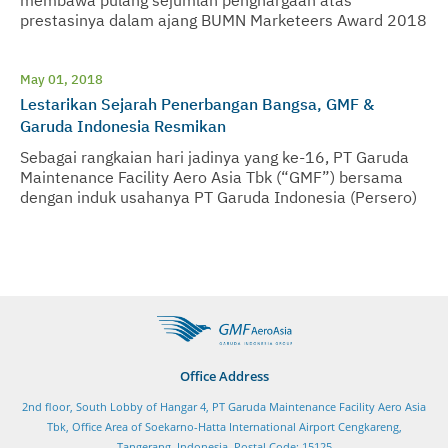
prestasinya dalam ajang BUMN Marketeers Award 2018
yang diselenggarakan oleh Forum Humas BUMN
May 01, 2018
Lestarikan Sejarah Penerbangan Bangsa, GMF &
Garuda Indonesia Resmikan
Sebagai rangkaian hari jadinya yang ke-16, PT Garuda
Maintenance Facility Aero Asia Tbk (“GMF”) bersama
dengan induk usahanya PT Garuda Indonesia (Persero)
Tbk., meresmikan selesainya pemugaran replika
pesawat pertama Republik Indonesia
Office Address
2nd floor, South Lobby of Hangar 4, PT Garuda Maintenance Facility Aero Asia
Tbk, Office Area of Soekarno-Hatta International Airport Cengkareng,
Tangerang, Indonesia, Postal Code: 15125